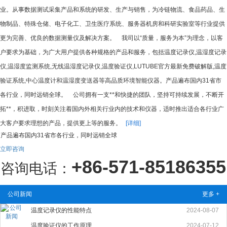
业。从事数据测试采集产品和系统的研发、生产与销售，为冷链物流、食品药品、生
物制品、特殊仓储、电子化工、卫生医疗系统、服务器机房和科研实验室等行业提供
更为完善、优良的数据测量仪及解决方案。 我司以“质量，服务为本”为理念，以客
户要求为基础，为广大用户提供各种规格的产品和服务，包括温度记录仪,温湿度记录
仪,温湿度监测系统,无线温湿度记录仪,温度验证仪,LUTUBE官方最新免费破解版,温度
验证系统,中心温度计和温湿度变送器等高品质环境智能仪器。产品遍布国内31省市
各行业，同时远销全球。 公司拥有一支**和快捷的团队，坚持可持续发展，不断开
拓**，积进取，时刻关注着国内外相关行业内的技术和仪器，适时推出适合各行业广
大客户要求理想的产品，提供更上等的服务。
[详细]
产品遍布国内31省市各行业，同时远销全球
立即咨询
+86-571-85186355
咨询电话：
公司新闻
更多 +
温度记录仪的性能特点
2024-08-07
温度验证仪的工作原理
2024-07-12