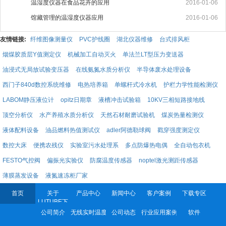
温湿度仪器在食品花卉的应用
2016-01-06
馆藏管理的温湿度仪器应用
2016-01-06
友情链接:
纤维图像测量仪
PVC护线圈
湖北仪器维修
台式排风柜
烟煤胶质层Y值测定仪
机械加工自动灭火
单法兰LT型压力变送器
油浸式无局放试验变压器
在线氨氮水质分析仪
半导体废水处理设备
西门子840d数控系统维修
电热培养箱
单螺杆式冷水机
护栏力学性能检测仪
LABOM静压液位计
opitz日期章
液槽冲击试验箱
10KV三相短路接地线
顶空分析仪
水产养殖水质分析仪
天然石材耐磨试验机
煤炭热量检测仪
液体配料设备
油品燃料热值测试仪
adler阿德勒球阀
戳穿强度测定仪
数控大床
便携农残仪
实验室污水处理系
多点防爆热电偶
全自动包衣机
FESTO气控阀
偏振光实验仪
防腐温度传感器
noptel激光测距传感器
薄膜蒸发设备
液氮速冻柜厂家
首页
关于
产品中心
新闻中心
客户案例
下载专区
LUTUBE下
载地址
公司简介
无线实时温度验证系统
公司动态
行业应用案例
软件
联系
LUTUBE下